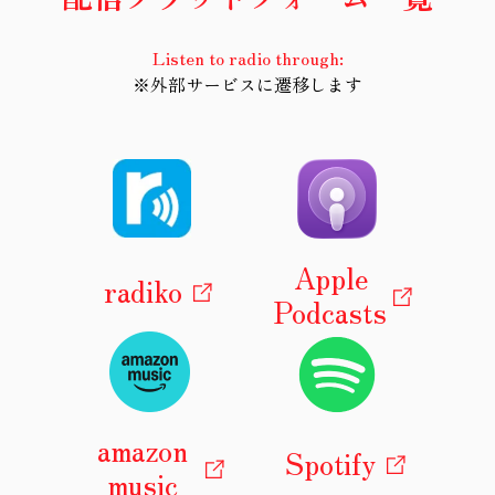
Listen to radio through:
※外部サービスに遷移します
Apple
radiko
Podcasts
amazon
Spotify
music